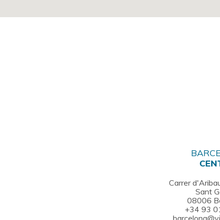
BARC
CEN
Carrer d'Aribau
Sant G
08006 B
+34 93 0
barcelona@v