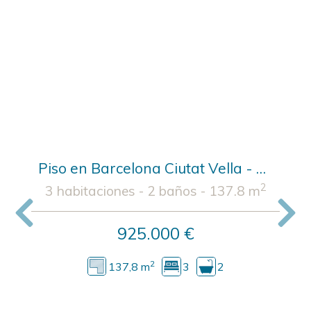
Piso en Barcelona Ciutat Vella - Sant Pere, Sta.Caterina i la Ribera - Barcelona (Barcelona)
2
3 habitaciones - 2 baños - 137.8 m
Anterior
Sigu
925.000
€
2
137,8
m
3
2